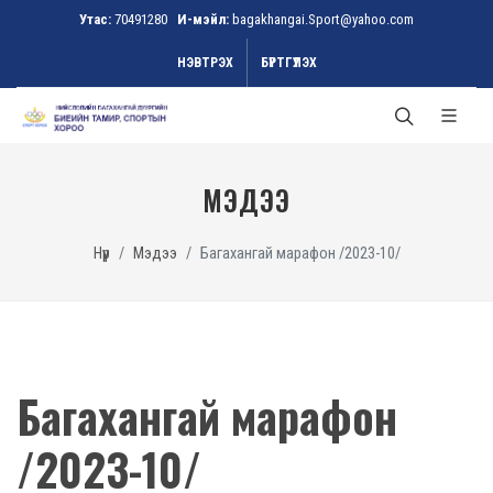
Утас:
70491280
И-мэйл:
bagakhangai.Sport@yahoo.com
НЭВТРЭХ
БҮРТГҮҮЛЭХ
МЭДЭЭ
Нүүр
Мэдээ
Багахангай марафон /2023-10/
Багахангай марафон
/2023-10/