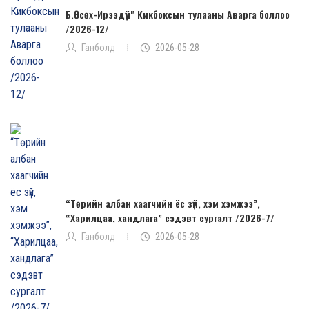
Б.Өсөх-Ирээдүй" Кикбоксын тулааны Aварга боллоо
/2026-12/
Ганболд
2026-05-28
“Төрийн албан хаагчийн ёс зүй, хэм хэмжээ”,
“Харилцаа, хандлага” сэдэвт сургалт /2026-7/
Ганболд
2026-05-28