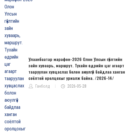
Улаанбаатар марафон-2026 Олон Улсын гүйлтийн
зайн хуваарь, маршрут. Тухайн өдрийн цаг агаарт
тааруулан хувцаслах болон аюулгүй байдлаа ханган
соёлтой оролцохыг уриалж байна. /2026-14/
Ганболд
2026-05-28