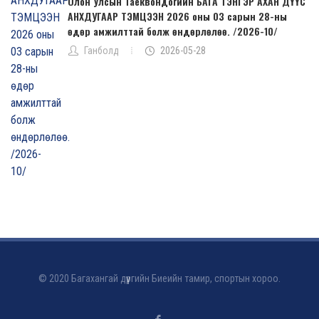
Олон Улсын Таеквондогийн БАГА ТЭНГЭР АХАН ДҮҮС
АНХДУГААР ТЭМЦЭЭН 2026 оны 03 сарын 28-ны
өдөр амжилттай болж өндөрлөлөө. /2026-10/
Ганболд
2026-05-28
© 2020 Багахангай дүүргийн Биеийн тамир, спортын хороо.