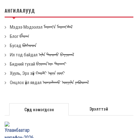
АНГИЛАЛУУД
Мэдээ Мэдээлэл ᠮᠡᠳᠡᢉᠡ ᠮᠡᠳᠡᢉᠡᠯᠡᠯ
Блог ᠪᠯᠤᠭ
Бусад ᠪᠤᠰᠤᠳ
Ил тод байдал ᠢᠯᠡ ᠲᠣᠳᠤ ᠪᠠᠶᠢᠳᠠᠯ
Бидний тухай ᠪᠢᠳᠡᠨ᠎ᠦ ᠲᠤᠬᠠᠢ
Хууль, Эрх зүй ᠬᠠᠤᠯᠢ ᠡᠷᢈᠡ ᠵᠦᠢ
Онцлох үйл явдал ᠣᠨᠴᠠᠯᠠᠬᠤ ᠦᠶᠢᠯᠡ ᠶᠠᠪᠤᠳᠠᠯ
Эрэлттэй
Сүүлд нэмэгдсэн