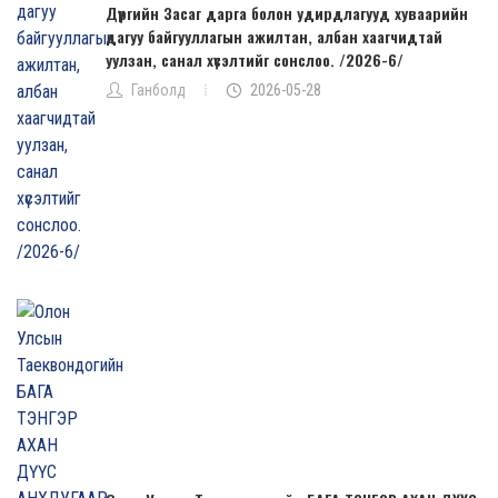
Дүүргийн Засаг дарга болон удирдлагууд хуваарийн
дагуу байгууллагын ажилтан, албан хаагчидтай
уулзан, санал хүсэлтийг сонслоо. /2026-6/
Ганболд
2026-05-28