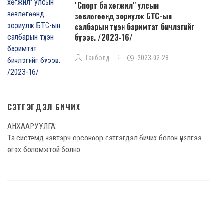
"Спорт ба хөгжил" улсын
зөвлөгөөнд зориулж БТС-ын
салбарын түүхэн баримтат бичлэгийг
бүтээв. /2023-16/
Ганболд
2023-02-28
СЭТГЭГДЭЛ БИЧИХ
АНХААРУУЛГА:
Та системд нэвтэрч орсоноор сэтгэгдэл бичих болон үнэлгээ
өгөх боломжтой болно.